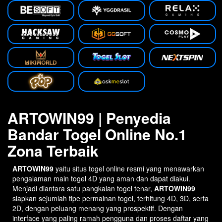
ARTOWIN99 | Penyedia
Bandar Togel Online No.1
Zona Terbaik
ARTOWIN99
yaitu situs togel online resmi yang menawarkan
pengalaman main togel 4D yang aman dan dapat diakui.
Menjadi diantara satu pangkalan togel tenar,
ARTOWIN99
siapkan sejumlah tipe permainan togel, terhitung 4D, 3D, serta
2D, dengan peluang menang yang prospektif. Dengan
interface yang paling ramah pengguna dan proses daftar yang