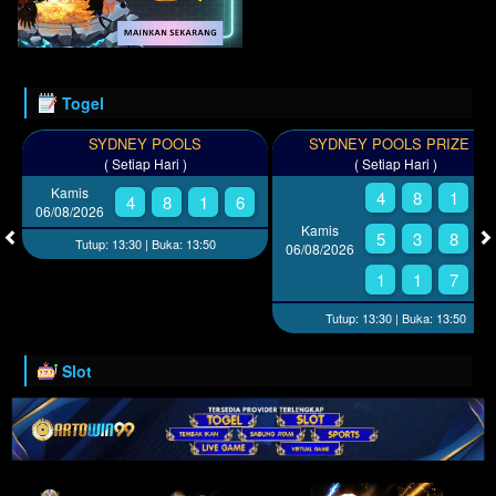
Togel
SYDNEY POOLS
SYDNEY POOLS PRIZE 3
( Setiap Hari )
( Setiap Hari )
Kamis
4
8
1
6
4
8
1
6
06/08/2026
Kamis
5
3
8
8
Tutup: 13:30 | Buka: 13:50
06/08/2026
1
1
7
2
Tutup: 13:30 | Buka: 13:50
Slot