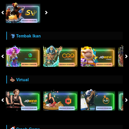
Tembak Ikan
Virtual