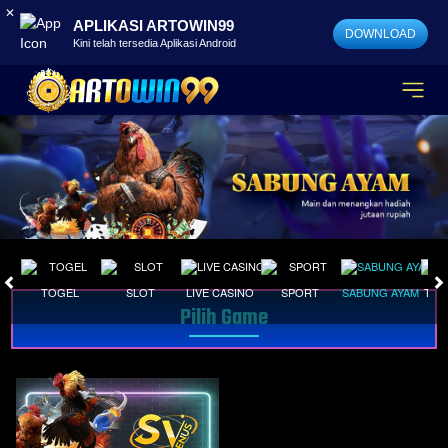
✕
APLIKASI ARTOWIN99
DOWNLOAD
Kini telah tersedia Aplikasi Android
TOGEL
SLOT
LIVE CASINO
SPORT
SABUNG AYAM
TEM
Pilih Game