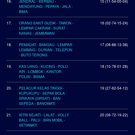
16.
JENDRAL - KERBAU -
15 (11-54-00-04)
MENDAYUNG - PEPAYA - JALA -
BIMA
17.
ORANG SAKIT GUDIK - TAWON -
16 (02-74-15-24)
LEMPAR CAKRAM - SURAT -
NANAS - JEMBAWAN
18.
PEMADAT - BANGAU - LEMPAR
17 (08-88-13-38)
LEMBING - DURIAN - TELEPON
- BUTO TERONG
19.
KAS UANG - KUCING - POLO
18 (10-78-01-28)
AIR - LOMBOK - KANTOR
POLISI - BISMA
20.
PELACUR KELAS TINGGI -
19 (27-62-54-12)
KUPUKUPU - SEPAK BOLA -
SRIKAYA (SIRSAT) - BAN
SEPEDA - BANOWATI
21.
ISTRI SEJATI - LALAT - VOLLY
20 (06-72-19-22)
BALL - PALU - BAN MOBIL -
SETIAWATI