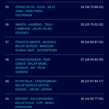
35.
ORANG BUTA - RUSA - SILAT -
34 (36-73-89-23)
JAMU - PARU PARU -
DESTARATA
36.
WANITA - KAMBING - TINJU -
35 (25-75-52-02)
LAMBUNG - JALAN JALAN -
DRUPADI
37.
PENDETA WANITA - MUSANG -
36 (34-83-87-33)
BALAP SEPEDA - MANGGIS -
RUMAH OBAT - SAYEMPRABA
38.
ORANG BONGKOK - IKAN
37 (38-59-83-09)
GABUS - BALAP MOBIL -
ANGGUR - BH - TRUK -
GARENG
39.
PUTRI RAJA - CENDRAWASIH -
38 (37-67-84-17)
BALAP SEPEDA MOTOR -
ENGSEL - DRUM - UNTARI
40.
KEKASIH - KALAJENGKING -
39 (44-55-77-05)
BALAP KUDA - TOPI - BEMO -
NARASUMA