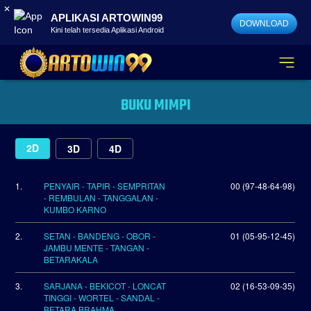
✕
APLIKASI ARTOWIN99
DOWNLOAD
Kini telah tersedia Aplikasi Android
BUKU MIMPI
2D
3D
4D
1.
PENYAIR - TAPIR - SEMPRITAN
00 (97-48-64-98)
- REMBULAN - TANGGALAN -
KUMBO KARNO
2.
SETAN - BANDENG - OBOR -
01 (05-95-12-45)
JAMBU MENTE - TANGAN -
BETARAKALA
3.
SARJANA - BEKICOT - LONCAT
02 (16-53-09-35)
TINGGI - WORTEL - SANDAL -
BETARA BRAHMA