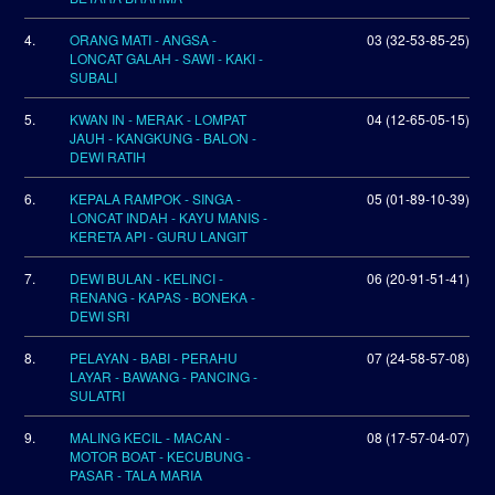
4.
ORANG MATI - ANGSA -
03 (32-53-85-25)
LONCAT GALAH - SAWI - KAKI -
SUBALI
5.
KWAN IN - MERAK - LOMPAT
04 (12-65-05-15)
JAUH - KANGKUNG - BALON -
DEWI RATIH
6.
KEPALA RAMPOK - SINGA -
05 (01-89-10-39)
LONCAT INDAH - KAYU MANIS -
KERETA API - GURU LANGIT
7.
DEWI BULAN - KELINCI -
06 (20-91-51-41)
RENANG - KAPAS - BONEKA -
DEWI SRI
8.
PELAYAN - BABI - PERAHU
07 (24-58-57-08)
LAYAR - BAWANG - PANCING -
SULATRI
9.
MALING KECIL - MACAN -
08 (17-57-04-07)
MOTOR BOAT - KECUBUNG -
PASAR - TALA MARIA