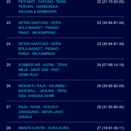
22.
PETI MATI - CAPUNG - TENIS -
22 (21-70-50-20)
TERONG - HARMONIKA -
ARJUNA & SEMBADRA
23.
SETAN GANTUNG - KERA -
23 (30-84-81-34)
BOLA BASKET - PISANG -
PIANO - WILKAMPANA
24.
SETAN GANTUNG - KERA -
23 (30-84-81-34)
BOLA BASKET - PISANG -
PIANO - WILKAMPANA
25.
SUMBER AIR - KATAK - TENIS
24 (07-66-14-16)
MEJA - SIKAT GIGI - PADI -
DEWA RUCI
26.
MENANTU RAJA - RAJAWALI -
25 (35-85-82-03)
BASEBALL - JAGUNG - TAPAL
GIGI - KANGSA DEWA
27.
RAJA - NAGA - HOCKEY -
26 (31-90-80-40)
GANGGANG - MESIN JAHIT -
SAMIAJI
28.
WANITA CANTIK - KURA KURA -
27 (19-61-06-11)