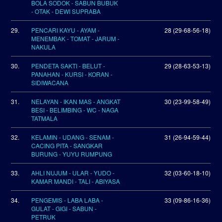
BOLA SODOK - SABUN BUBUK
- OTAK - DEWI SUPRABA
29.
PENCARI KAYU - AYAM -
28 (29-68-56-18)
MENEMBAK - TOMAT - JARUM -
NAKULA
30.
PENDETA SAKTI - BELUT -
29 (28-63-53-13)
PANAHAN - KURSI - KORAN -
SIDIWACANA
31.
NELAYAN - IKAN MAS - ANGKAT
30 (23-99-58-49)
BESI - BELIMBING - WC - NAGA
TATMALA
32.
KELAMIN - UDANG - SENAM -
31 (26-94-59-44)
CACING PITA - SANGKAR
BURUNG - YUYU RUMPUNG
33.
AHLI NUJUM - ULAR - YUDO -
32 (03-60-18-10)
KAMAR MANDI - TALI - ABIYASA
34.
PENGEMIS - LABA LABA -
33 (09-86-16-36)
GULAT - GIGI - SABUN -
PETRUK