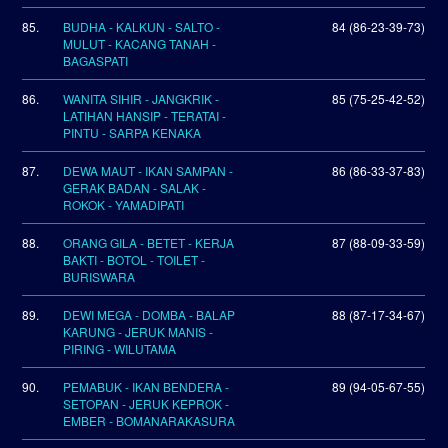
85.
BUDHA - KALKUN - SALTO -
84 (86-23-39-73)
MULUT - KACANG TANAH -
BAGASPATI
86.
WANITA SIHIR - JANGKRIK -
85 (75-25-42-52)
LATIHAN HANSIP - TERATAI -
PINTU - SARPA KENAKA
87.
DEWA MAUT - IKAN SAMPAN -
86 (86-33-37-83)
GERAK BADAN - SALAK -
ROKOK - YAMADIPATI
88.
ORANG GILA - BETET - KERJA
87 (88-09-33-59)
BAKTI - BOTOL - TOILET -
BURISWARA
89.
DEWI MEGA - DOMBA - BALAP
88 (87-17-34-67)
KARUNG - JERUK MANIS -
PIRING - WILUTAMA
90.
PEMABUK - IKAN BENDERA -
89 (94-05-67-55)
SETOPAN - JERUK KEPROK -
EMBER - BOMANARAKASURA