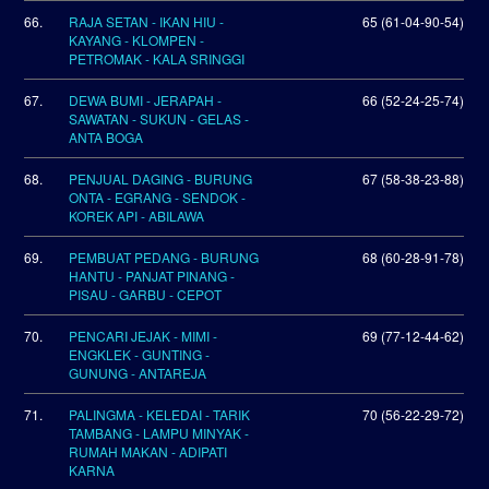
66.
RAJA SETAN - IKAN HIU -
65 (61-04-90-54)
KAYANG - KLOMPEN -
PETROMAK - KALA SRINGGI
67.
DEWA BUMI - JERAPAH -
66 (52-24-25-74)
SAWATAN - SUKUN - GELAS -
ANTA BOGA
68.
PENJUAL DAGING - BURUNG
67 (58-38-23-88)
ONTA - EGRANG - SENDOK -
KOREK API - ABILAWA
69.
PEMBUAT PEDANG - BURUNG
68 (60-28-91-78)
HANTU - PANJAT PINANG -
PISAU - GARBU - CEPOT
70.
PENCARI JEJAK - MIMI -
69 (77-12-44-62)
ENGKLEK - GUNTING -
GUNUNG - ANTAREJA
71.
PALINGMA - KELEDAI - TARIK
70 (56-22-29-72)
TAMBANG - LAMPU MINYAK -
RUMAH MAKAN - ADIPATI
KARNA