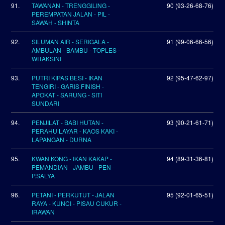
91.
TAWANAN - TRENGGILING -
90 (93-26-68-76)
PEREMPATAN JALAN - PIL -
SAWAH - SHINTA
92.
SILUMAN AIR - SERIGALA -
91 (99-06-66-56)
AMBULAN - BAMBU - TOPLES -
WITAKSINI
93.
PUTRI KIPAS BESI - IKAN
92 (95-47-62-97)
TENGIRI - GARIS FINISH -
APOKAT - SARUNG - SITI
SUNDARI
94.
PENJILAT - BABI HUTAN -
93 (90-21-61-71)
PERAHU LAYAR - KAOS KAKI -
LAPANGAN - DURNA
95.
KWAN KONG - IKAN KAKAP -
94 (89-31-36-81)
PEMANDIAN - JAMBU - PEN -
P.SALYA
96.
PETANI - PERKUTUT - JALAN
95 (92-01-65-51)
RAYA - KUNCI - PISAU CUKUR -
IRAWAN