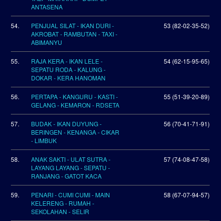
ANTASENA
54.
PENJUAL SILAT - IKAN DURI -
53 (82-02-35-52)
AKROBAT - RAMBUTAN - TAXI -
ABIMANYU
55.
RAJA KERA - IKAN LELE -
54 (62-15-95-65)
SEPATU RODA - KALUNG -
DOKAR - KERA HANOMAN
56.
PERTAPA - KANGURU - KASTI -
55 (51-39-20-89)
GELANG - KEMARON - RDSETA
57.
BUDAK - IKAN DUYUNG -
56 (70-41-71-91)
BERINGEN - KENANGA - CIKAR
- LIMBUK
58.
ANAK SAKTI - ULAT SUTRA -
57 (74-08-47-58)
LAYANG LAYANG - SEPATU -
RANJANG - GATOT KACA
59.
PENARI - CUMI CUMI - MAIN
58 (67-07-94-57)
KELERENG - RUMAH -
SEKOLAHAN - SELIR