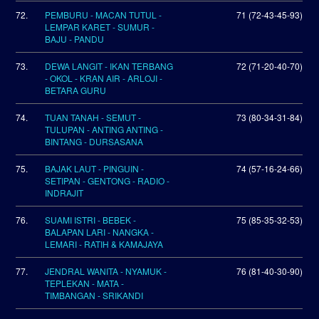
72.
PEMBURU - MACAN TUTUL -
71 (72-43-45-93)
LEMPAR KARET - SUMUR -
BAJU - PANDU
73.
DEWA LANGIT - IKAN TERBANG
72 (71-20-40-70)
- OKOL - KRAN AIR - ARLOJI -
BETARA GURU
74.
TUAN TANAH - SEMUT -
73 (80-34-31-84)
TULUPAN - ANTING ANTING -
BINTANG - DURSASANA
75.
BAJAK LAUT - PINGUIN -
74 (57-16-24-66)
SETIPAN - GENTONG - RADIO -
INDRAJIT
76.
SUAMI ISTRI - BEBEK -
75 (85-35-32-53)
BALAPAN LARI - NANGKA -
LEMARI - RATIH & KAMAJAYA
77.
JENDRAL WANITA - NYAMUK -
76 (81-40-30-90)
TEPLEKAN - MATA -
TIMBANGAN - SRIKANDI