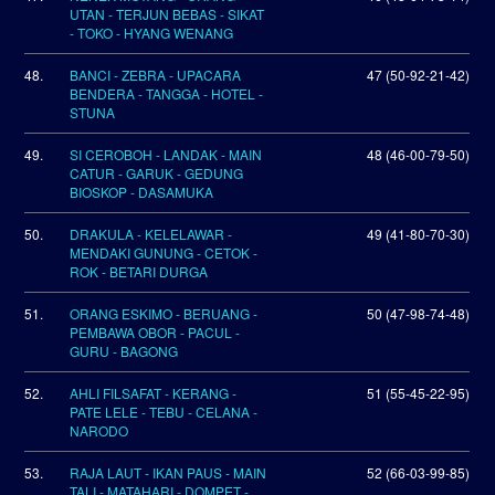
UTAN - TERJUN BEBAS - SIKAT
- TOKO - HYANG WENANG
48.
BANCI - ZEBRA - UPACARA
47 (50-92-21-42)
BENDERA - TANGGA - HOTEL -
STUNA
49.
SI CEROBOH - LANDAK - MAIN
48 (46-00-79-50)
CATUR - GARUK - GEDUNG
BIOSKOP - DASAMUKA
50.
DRAKULA - KELELAWAR -
49 (41-80-70-30)
MENDAKI GUNUNG - CETOK -
ROK - BETARI DURGA
51.
ORANG ESKIMO - BERUANG -
50 (47-98-74-48)
PEMBAWA OBOR - PACUL -
GURU - BAGONG
52.
AHLI FILSAFAT - KERANG -
51 (55-45-22-95)
PATE LELE - TEBU - CELANA -
NARODO
53.
RAJA LAUT - IKAN PAUS - MAIN
52 (66-03-99-85)
TALI - MATAHARI - DOMPET -