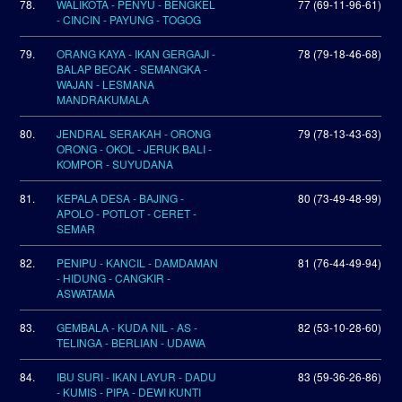
78.
WALIKOTA - PENYU - BENGKEL
77 (69-11-96-61)
- CINCIN - PAYUNG - TOGOG
79.
ORANG KAYA - IKAN GERGAJI -
78 (79-18-46-68)
BALAP BECAK - SEMANGKA -
WAJAN - LESMANA
MANDRAKUMALA
80.
JENDRAL SERAKAH - ORONG
79 (78-13-43-63)
ORONG - OKOL - JERUK BALI -
KOMPOR - SUYUDANA
81.
KEPALA DESA - BAJING -
80 (73-49-48-99)
APOLO - POTLOT - CERET -
SEMAR
82.
PENIPU - KANCIL - DAMDAMAN
81 (76-44-49-94)
- HIDUNG - CANGKIR -
ASWATAMA
83.
GEMBALA - KUDA NIL - AS -
82 (53-10-28-60)
TELINGA - BERLIAN - UDAWA
84.
IBU SURI - IKAN LAYUR - DADU
83 (59-36-26-86)
- KUMIS - PIPA - DEWI KUNTI