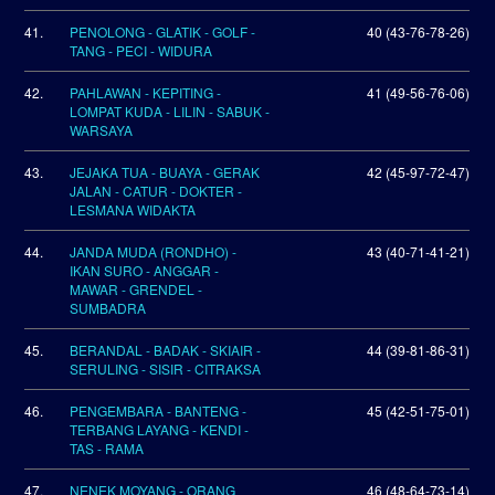
41.
PENOLONG - GLATIK - GOLF -
40 (43-76-78-26)
TANG - PECI - WIDURA
42.
PAHLAWAN - KEPITING -
41 (49-56-76-06)
LOMPAT KUDA - LILIN - SABUK -
WARSAYA
43.
JEJAKA TUA - BUAYA - GERAK
42 (45-97-72-47)
JALAN - CATUR - DOKTER -
LESMANA WIDAKTA
44.
JANDA MUDA (RONDHO) -
43 (40-71-41-21)
IKAN SURO - ANGGAR -
MAWAR - GRENDEL -
SUMBADRA
45.
BERANDAL - BADAK - SKIAIR -
44 (39-81-86-31)
SERULING - SISIR - CITRAKSA
46.
PENGEMBARA - BANTENG -
45 (42-51-75-01)
TERBANG LAYANG - KENDI -
TAS - RAMA
47.
NENEK MOYANG - ORANG
46 (48-64-73-14)